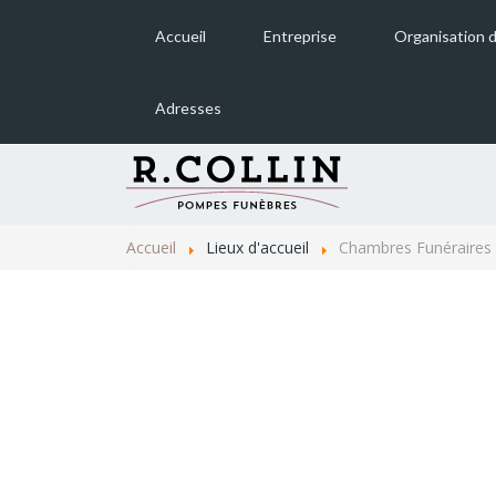
Accueil
Entreprise
Organisation 
Adresses
Sélestat
Triembach-au-Val
Accueil
Lieux d'accueil
Chambres Funéraires
Ste Marie-aux-Mines