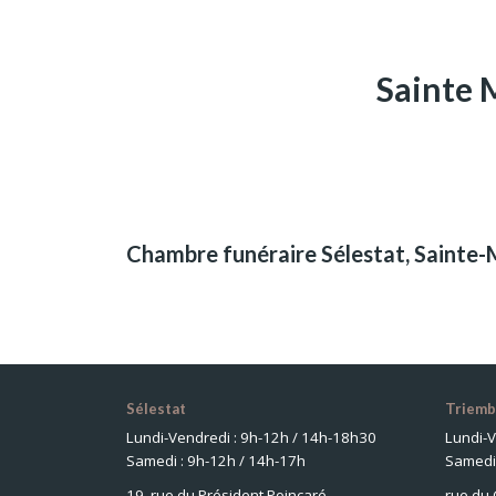
Sainte 
Chambre funéraire Sélestat, Sainte
Sélestat
Triemb
Lundi-Vendredi : 9h-12h / 14h-18h30
Lundi-V
Samedi : 9h-12h / 14h-17h
Samedi 
19, rue du Président Poincaré
rue du