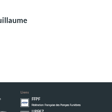
uillaume
Liens
FFPF
h
Fédération Française des Pompes Funèbres
UPF67
igny