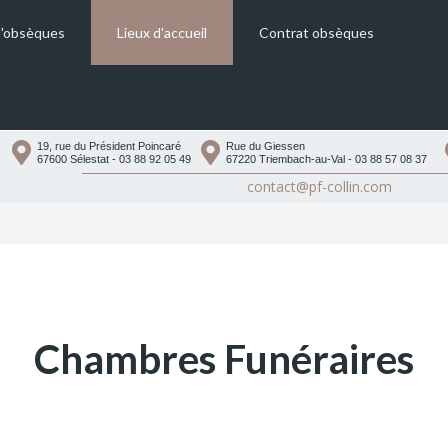
d'obsèques
Lieux d'accueil
Contrat obsèques
Magasins d’accueil et de vente
Chambres Funéraires
19, rue du Président Poincaré
Rue du Giessen
67600 Sélestat - 03 88 92 05 49
67220 Triembach-au-Val - 03 88 57 08 37
Salles de cérémonie
contact@pf-collin.com
Chambres Funéraires