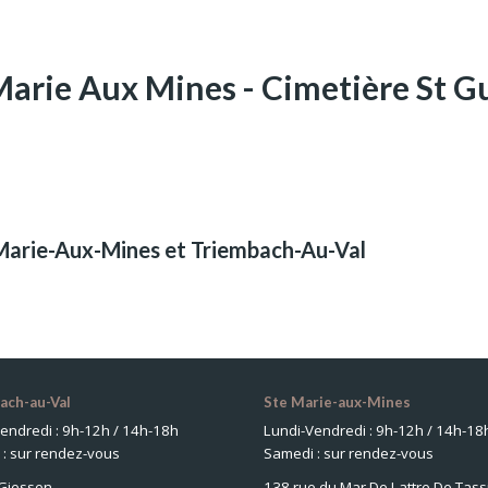
Marie Aux Mines - Cimetière St G
-Marie-Aux-Mines et Triembach-Au-Val
ach-au-Val
Ste Marie-aux-Mines
endredi : 9h-12h / 14h-18h
Lundi-Vendredi : 9h-12h / 14h-18
: sur rendez-vous
Samedi : sur rendez-vous
 Giessen
138 rue du Mar De Lattre De Tass