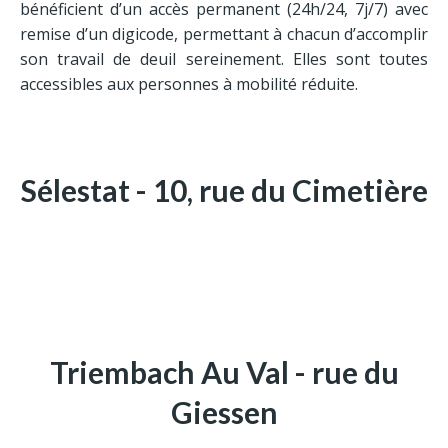
Contrat obsèques
bénéficient d’un accès permanent (24h/24, 7j/7) avec
remise d’un digicode, permettant à chacun d’accomplir
son travail de deuil sereinement. Elles sont toutes
Adresses
accessibles aux personnes à mobilité réduite.
Sélestat
Triembach-au-Val
Ste Marie-aux-Mines
Sélestat - 10, rue du Cimetière
Triembach Au Val - rue du
Giessen