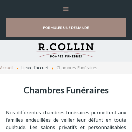
Accueil
FORMULER UNE DEMANDE
Entreprise
Organisation d'obsèques
Accueil
Lieux d'accueil
Chambres Funéraires
Lieux d'accueil
Chambres Funéraires
Magasins d’accueil et de vente
Chambres Funéraires
Nos différentes chambres funéraires permettent aux
Salles de cérémonie
familles endeuillées de veiller leur défunt en toute
quiétude. Les salons privatifs et personnalisables