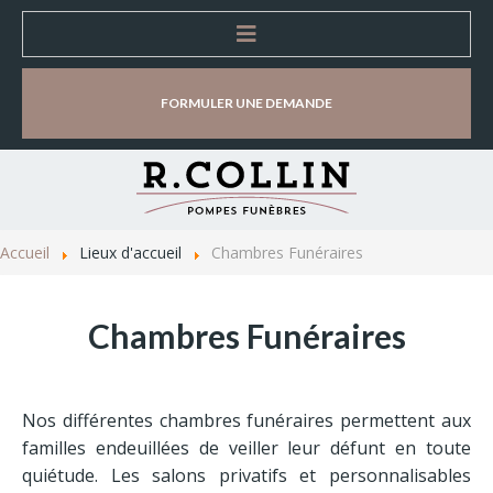
Accueil
FORMULER UNE DEMANDE
Entreprise
Organisation d'obsèques
Accueil
Lieux d'accueil
Chambres Funéraires
Lieux d'accueil
Chambres Funéraires
Magasins d’accueil et de vente
Chambres Funéraires
Nos différentes chambres funéraires permettent aux
Salles de cérémonie
familles endeuillées de veiller leur défunt en toute
quiétude. Les salons privatifs et personnalisables