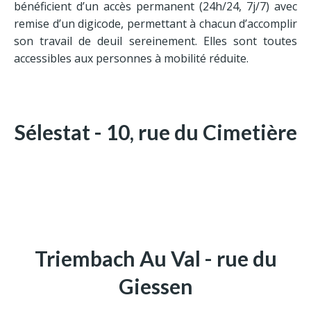
Contrat obsèques
bénéficient d’un accès permanent (24h/24, 7j/7) avec
remise d’un digicode, permettant à chacun d’accomplir
son travail de deuil sereinement. Elles sont toutes
Adresses
accessibles aux personnes à mobilité réduite.
Sélestat
Triembach-au-Val
Ste Marie-aux-Mines
Sélestat - 10, rue du Cimetière
Triembach Au Val - rue du
Giessen