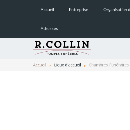
Accueil
Entreprise
Organisation 
Adresses
Sélestat
Triembach-au-Val
Accueil
Lieux d'accueil
Chambres Funéraires
Ste Marie-aux-Mines