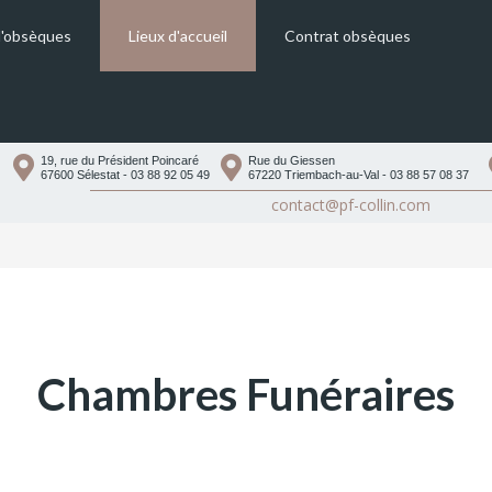
d'obsèques
Lieux d'accueil
Contrat obsèques
Magasins d’accueil et de vente
Chambres Funéraires
19, rue du Président Poincaré
Rue du Giessen
67600 Sélestat - 03 88 92 05 49
67220 Triembach-au-Val - 03 88 57 08 37
Salles de cérémonie
contact@pf-collin.com
Chambres Funéraires