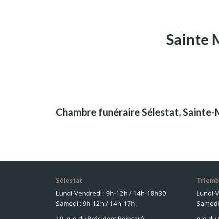
Sainte 
Chambre funéraire Sélestat, Sainte
Sélestat
Triemb
Lundi-Vendredi : 9h-12h / 14h-18h30
Lundi-V
Samedi : 9h-12h / 14h-17h
Samedi 
19, rue du Président Poincaré
rue du