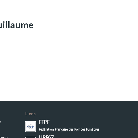
uillaume
Liens
FFPF
h
Fédération Française des Pompes Funèbres
UPF67
igny