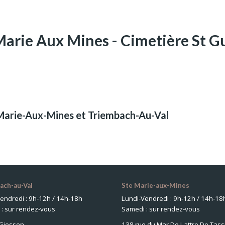
Marie Aux Mines - Cimetière St G
-Marie-Aux-Mines et Triembach-Au-Val
ach-au-Val
Ste Marie-aux-Mines
endredi : 9h-12h / 14h-18h
Lundi-Vendredi : 9h-12h / 14h-18
: sur rendez-vous
Samedi : sur rendez-vous
 Giessen
138 rue du Mar De Lattre De Tass