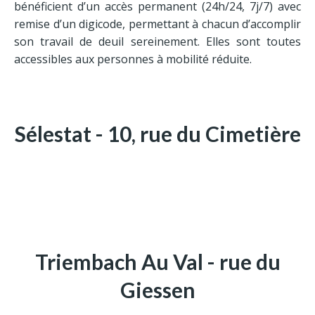
Contrat obsèques
bénéficient d’un accès permanent (24h/24, 7j/7) avec
remise d’un digicode, permettant à chacun d’accomplir
son travail de deuil sereinement. Elles sont toutes
Adresses
accessibles aux personnes à mobilité réduite.
Sélestat
Triembach-au-Val
Ste Marie-aux-Mines
Sélestat - 10, rue du Cimetière
Triembach Au Val - rue du
Giessen