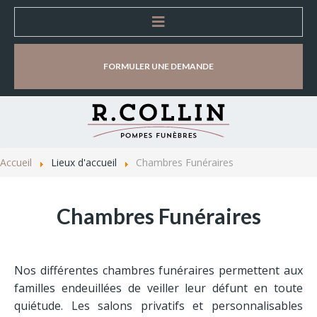
Accueil
FORMULER UNE DEMANDE
Entreprise
Organisation d'obsèques
Accueil
Lieux d'accueil
Chambres Funéraires
Lieux d'accueil
Chambres Funéraires
Magasins d’accueil et de vente
Chambres Funéraires
Nos différentes chambres funéraires permettent aux
Salles de cérémonie
familles endeuillées de veiller leur défunt en toute
quiétude. Les salons privatifs et personnalisables