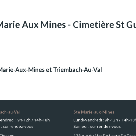
Marie Aux Mines - Cimetière St G
-Marie-Aux-Mines et Triembach-Au-Val
ach-au-Val
Ste Marie-aux-Mines
endredi : 9h-12h / 14h-18h
Lundi-Vendredi : 9h-12h / 14h-18
: sur rendez-vous
Samedi : sur rendez-vous
 Giessen
138 rue du Mar De Lattre De Tass