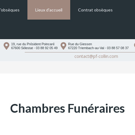
d'obsèques
Lieux d'accueil
Contrat obsèques
Magasins d’accueil et de vente
Chambres Funéraires
19, rue du Président Poincaré
Rue du Giessen
67600 Sélestat - 03 88 92 05 49
67220 Triembach-au-Val - 03 88 57 08 37
Salles de cérémonie
contact@pf-collin.com
Chambres Funéraires