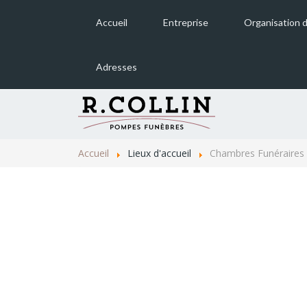
Accueil
Entreprise
Organisation 
Adresses
Sélestat
Triembach-au-Val
Accueil
Lieux d'accueil
Chambres Funéraires
Ste Marie-aux-Mines