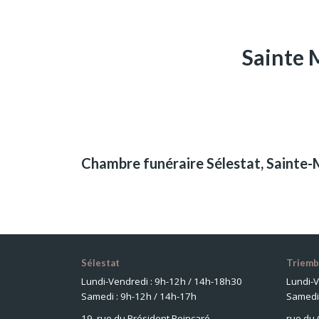
Sainte 
Chambre funéraire Sélestat, Sainte
Sélestat
Triemb
Lundi-Vendredi : 9h-12h / 14h-18h30
Lundi-V
Samedi : 9h-12h / 14h-17h
Samedi 
19, rue du Président Poincaré
rue du