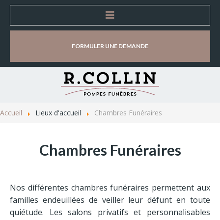
Accueil
FORMULER UNE DEMANDE
Entreprise
Organisation d'obsèques
Accueil
Lieux d'accueil
Chambres Funéraires
Lieux d'accueil
Chambres Funéraires
Magasins d’accueil et de vente
Chambres Funéraires
Nos différentes chambres funéraires permettent aux
Salles de cérémonie
familles endeuillées de veiller leur défunt en toute
quiétude. Les salons privatifs et personnalisables