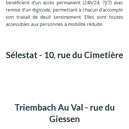
Contrat obsèques
bénéficient d’un accès permanent (24h/24, 7j/7) avec
remise d’un digicode, permettant à chacun d’accomplir
son travail de deuil sereinement. Elles sont toutes
Adresses
accessibles aux personnes à mobilité réduite.
Sélestat
Triembach-au-Val
Ste Marie-aux-Mines
Sélestat - 10, rue du Cimetière
Triembach Au Val - rue du
Giessen