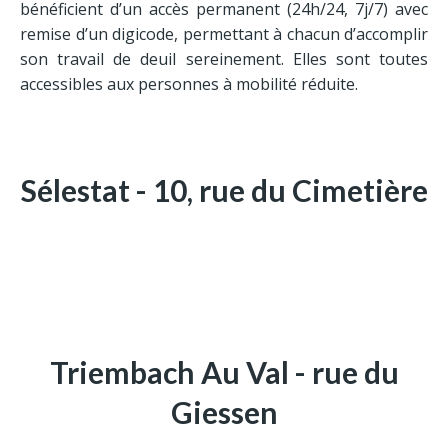
Contrat obsèques
bénéficient d’un accès permanent (24h/24, 7j/7) avec
remise d’un digicode, permettant à chacun d’accomplir
son travail de deuil sereinement. Elles sont toutes
Adresses
accessibles aux personnes à mobilité réduite.
Sélestat
Triembach-au-Val
Ste Marie-aux-Mines
Sélestat - 10, rue du Cimetière
Triembach Au Val - rue du
Giessen