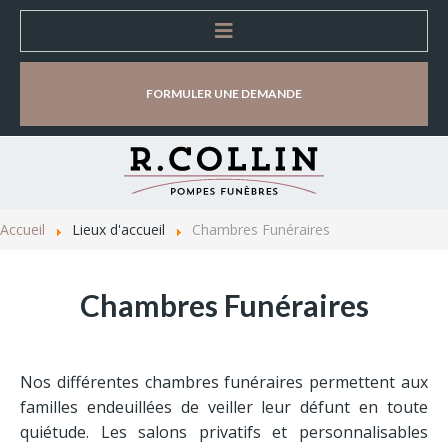
Accueil
FORMULER UNE DEMANDE
Entreprise
Organisation d'obsèques
Accueil
Lieux d'accueil
Chambres Funéraires
Lieux d'accueil
Chambres Funéraires
Magasins d’accueil et de vente
Chambres Funéraires
Nos différentes chambres funéraires permettent aux
Salles de cérémonie
familles endeuillées de veiller leur défunt en toute
quiétude. Les salons privatifs et personnalisables