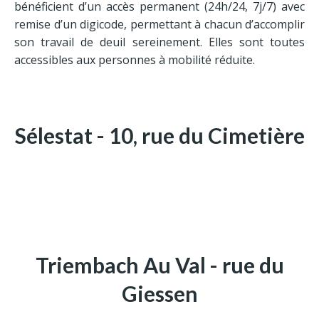
Contrat obsèques
bénéficient d’un accès permanent (24h/24, 7j/7) avec
remise d’un digicode, permettant à chacun d’accomplir
son travail de deuil sereinement. Elles sont toutes
Adresses
accessibles aux personnes à mobilité réduite.
Sélestat
Triembach-au-Val
Ste Marie-aux-Mines
Sélestat - 10, rue du Cimetière
Triembach Au Val - rue du
Giessen