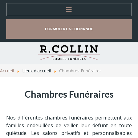
Accueil
FORMULER UNE DEMANDE
Entreprise
Organisation d'obsèques
Accueil
Lieux d'accueil
Chambres Funéraires
Lieux d'accueil
Chambres Funéraires
Magasins d’accueil et de vente
Chambres Funéraires
Nos différentes chambres funéraires permettent aux
Salles de cérémonie
familles endeuillées de veiller leur défunt en toute
quiétude. Les salons privatifs et personnalisables