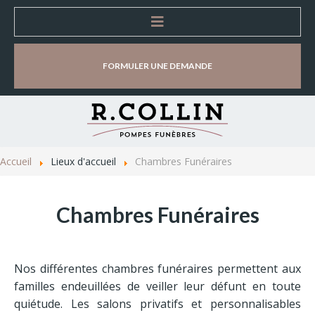
Accueil
FORMULER UNE DEMANDE
Entreprise
Organisation d'obsèques
Accueil
Lieux d'accueil
Chambres Funéraires
Lieux d'accueil
Chambres Funéraires
Magasins d’accueil et de vente
Chambres Funéraires
Nos différentes chambres funéraires permettent aux
Salles de cérémonie
familles endeuillées de veiller leur défunt en toute
quiétude. Les salons privatifs et personnalisables