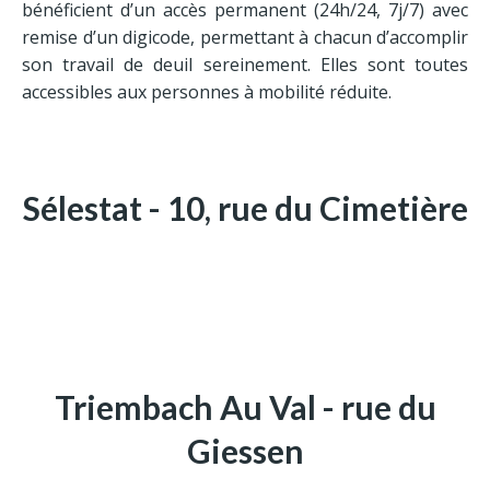
Contrat obsèques
bénéficient d’un accès permanent (24h/24, 7j/7) avec
remise d’un digicode, permettant à chacun d’accomplir
son travail de deuil sereinement. Elles sont toutes
Adresses
accessibles aux personnes à mobilité réduite.
Sélestat
Triembach-au-Val
Ste Marie-aux-Mines
Sélestat - 10, rue du Cimetière
Triembach Au Val - rue du
Giessen