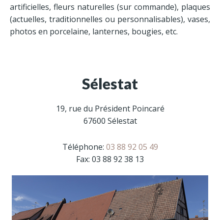
Contrat obsèques
artificielles, fleurs naturelles (sur commande), plaques
(actuelles, traditionnelles ou personnalisables), vases,
photos en porcelaine, lanternes, bougies, etc.
Adresses
Sélestat
Triembach-au-Val
Sélestat
Ste Marie-aux-Mines
19, rue du Président Poincaré
67600 Sélestat
Téléphone:
03 88 92 05 49
Fax: 03 88 92 38 13