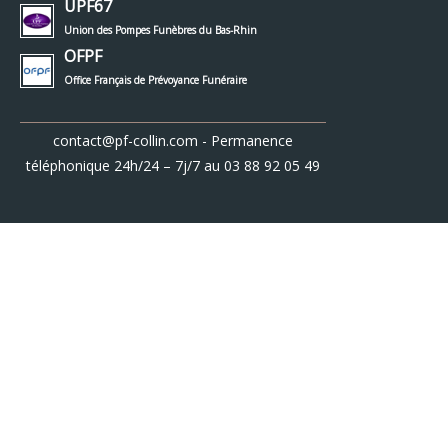
UPF67
Union des Pompes Funèbres du Bas-Rhin
OFPF
Office Français de Prévoyance Funéraire
contact@pf-collin.com
- Permanence
téléphonique 24h/24 – 7j/7 au
03 88 92 05 49