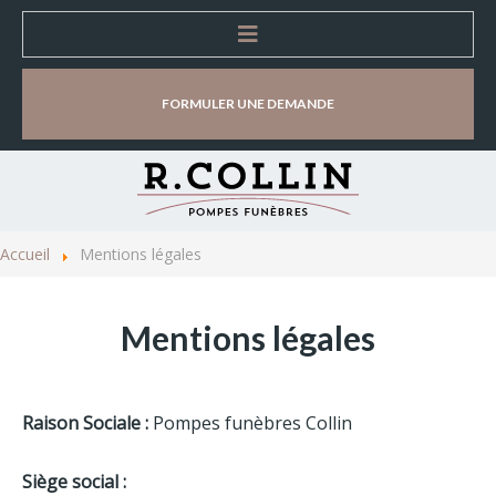
Accueil
FORMULER UNE DEMANDE
Entreprise
Organisation d'obsèques
Accueil
Mentions légales
Lieux d'accueil
Mentions légales
Magasins d’accueil et de vente
Chambres Funéraires
Raison Sociale :
Pompes funèbres Collin
Salles de cérémonie
Siège social :