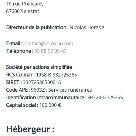
Contrat obsèques
19 rue Poincaré,
67600 Selestat
Adresses
Directeur de la publication :
Nicolas Herzog
Sélestat
E-mail :
contact@pf-collin.com
Triembach-au-Val
Téléphone :
03 88 92 05 49
Ste Marie-aux-Mines
Société par actions simplifiée
RCS Colmar :
1958 B 332725365
SIRET :
33272536500016
Code APE :
9603Z : Services funéraires
Identification intracommunautaire :
FR32332725365
Capital social :
100 000 €
Hébergeur :